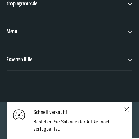
shop.agramix.de
Menu
Experten Hilfe
Z
a
h
Schnell verkauft!
Deutschland (EUR €, DE)
l
Bestellen Sie Solange der Artikel noch
u
verfügbar ist.
© 2026,
Agramix Ersatzteilshop
.
Powered by Shopify
n
IN DEN WARENKORB LEGEN