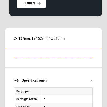
r
SENDEN
l
m
a
N
s
W
a
1
r
0
m
0
N
2x 107mm, 1x 152mm, 1x 210mm
W
1
0
0
Spezifikationen
Baugruppe
-
Benötigte Anzahl
-
Für Anlage