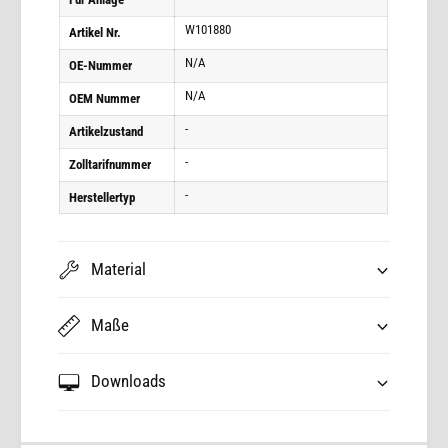
W101880
Artikel Nr.
N/A
OE-Nummer
N/A
OEM Nummer
-
Artikelzustand
-
Zolltarifnummer
-
Herstellertyp
Material
Maße
Downloads
Z